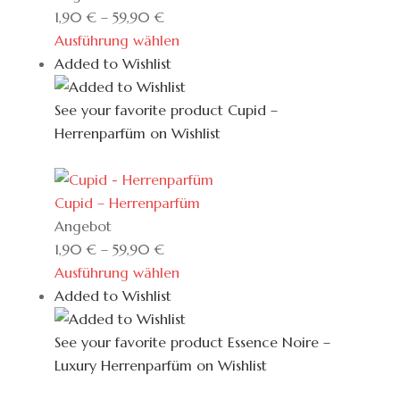
im
1,90
€
–
59,90
€
Angebot
Ausführung wählen
Added to Wishlist
See your favorite product Cupid –
Herrenparfüm on Wishlist
View My Wishlist
Close
Cupid – Herrenparfüm
Produkt
Angebot
im
1,90
€
–
59,90
€
Angebot
Ausführung wählen
Added to Wishlist
See your favorite product Essence Noire –
Luxury Herrenparfüm on Wishlist
View My Wishlist
Close