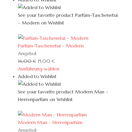
See your favorite product Parfüm-Taschenetui
– Modern on Wishlist
View My Wishlist
Close
Parfüm-Taschenetui – Modern
Produkt
Angebot
im
Ursprünglicher
Aktueller
16,00
€
15,00
€
Angebot
Preis
Preis
Ausführung wählen
war:
ist:
Added to Wishlist
16,00 €
15,00 €.
See your favorite product Modern Man –
Herrenparfüm on Wishlist
View My Wishlist
Close
Modern Man – Herrenparfüm
Produkt
Angebot