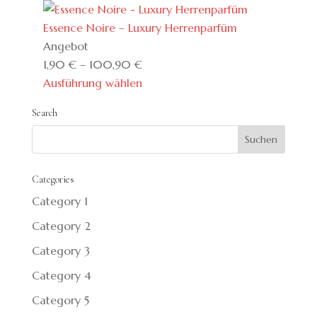
Essence Noire – Luxury Herrenparfüm
Produkt
Angebot
im
1,90
€
–
100,90
€
Angebot
Ausführung wählen
Search
Categories
Category 1
Category 2
Category 3
Category 4
Category 5