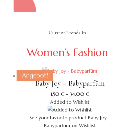
Shop Now
Current Trends In
Women’s Fashion
Angebot!
Angebot!
Angebot!
Angebot!
Baby Joy – Babyparfüm
1,50
€
–
34,00
€
Added to Wishlist
See your favorite product Baby Joy -
Babyparfüm on Wishlist
View My Wishlist
Close