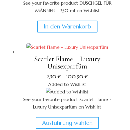
See your favorite product DUSCHGEL FÜR
der
MÄNNER - 250 ml on Wishlist
Produktseite
View My Wishlist
Close
gewählt
In den Warenkorb
werden
Scarlet Flame – Luxury
Unisexparfüm
2,30
€
–
100,90
€
Added to Wishlist
See your favorite product Scarlet Flame -
Luxury Unisexparfüm on Wishlist
View My Wishlist
Close
Dieses
Ausführung wählen
Produkt