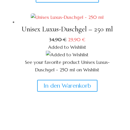
Produkt
weist
mehrere
Varianten
Unisex Luxus-Duschgel – 250 ml
auf.
Ursprünglicher
Aktueller
34,90
€
29,90
€
Die
Preis
Preis
Added to Wishlist
war:
ist:
Optionen
34,90 €
29,90 €.
können
See your favorite product Unisex Luxus-
auf
Duschgel - 250 ml on Wishlist
der
View My Wishlist
Close
Produktseite
In den Warenkorb
gewählt
werden