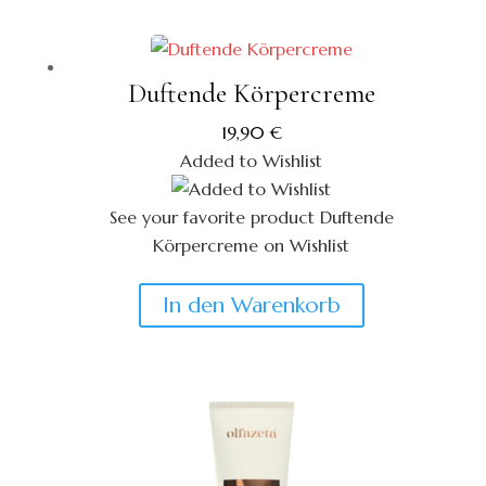
weist
mehrere
Varianten
Duftende Körpercreme
auf.
19,90
€
Die
Added to Wishlist
Optionen
können
See your favorite product Duftende
auf
Körpercreme on Wishlist
der
View My Wishlist
Close
Produktseite
In den Warenkorb
gewählt
werden