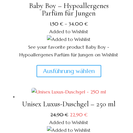
auf.
Baby Boy – Hypoallergenes
Die
Parfüm für Jungen
Optionen
1,50
€
–
34,00
€
können
Added to Wishlist
auf
der
See your favorite product Baby Boy -
Produktseite
Hypoallergenes Parfüm für Jungen on Wishlist
gewählt
View My Wishlist
Close
werden
Dieses
Ausführung wählen
Produkt
weist
mehrere
Varianten
Unisex Luxus-Duschgel – 250 ml
auf.
Ursprünglicher
Aktueller
24,90
€
22,90
€
Die
Preis
Preis
Added to Wishlist
war:
ist:
Optionen
24,90 €
22,90 €.
können