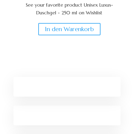
See your favorite product Unisex Luxus-
auf
Duschgel - 250 ml on Wishlist
der
View My Wishlist
Close
Produktseite
In den Warenkorb
gewählt
werden