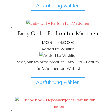
Dieses
Ausführung wählen
Produkt
weist
mehrere
Varianten
Baby Girl – Parfüm für Mädchen
auf.
1,50
€
–
34,00
€
Die
Added to Wishlist
Optionen
können
See your favorite product Baby Girl - Parfüm
auf
für Mädchen on Wishlist
der
View My Wishlist
Close
Produktseite
Dieses
Ausführung wählen
gewählt
Produkt
werden
weist
mehrere
Varianten