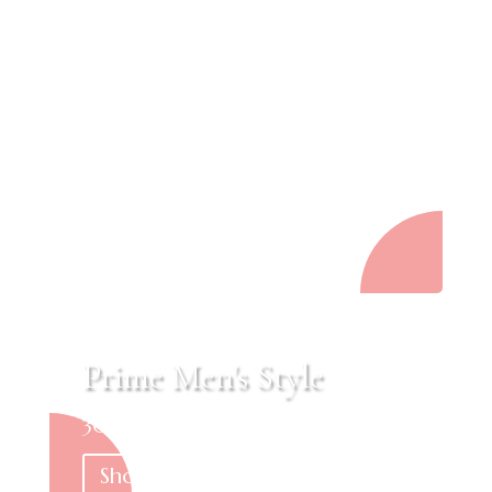
Exclusive Collection Of
2024
New arrivals – Trendy Looks for the
Season
Shop Now
Prime Men's Style
30% Discount on Newest Collection
Shop Now