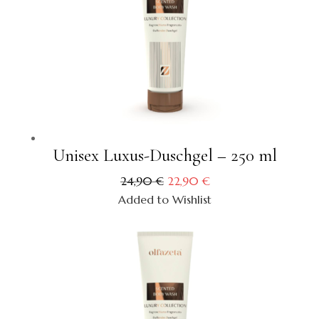
Unisex Luxus-Duschgel – 250 ml
Ursprünglicher
Aktueller
24,90
€
22,90
€
Preis
Preis
Added to Wishlist
war:
ist:
24,90 €
22,90 €.