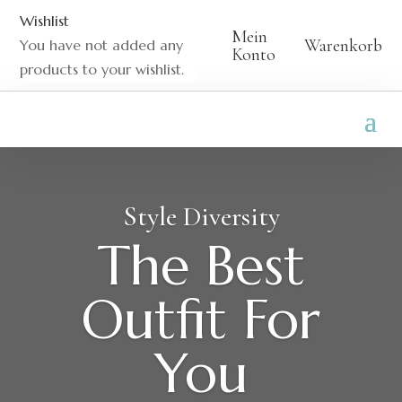
Wishlist
Mein
Warenkorb
You have not added any
Konto
products to your wishlist.
Style Diversity
The Best
Outfit For
You