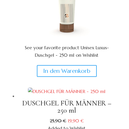
See your favorite product Unisex Luxus-
Duschgel - 250 ml on Wishlist
View My Wishlist
Close
In den Warenkorb
DUSCHGEL FÜR MÄNNER –
250 ml
Ursprünglicher
Aktueller
25,90
€
19,90
€
Preis
Preis
Added to Wishlist
war:
ist: