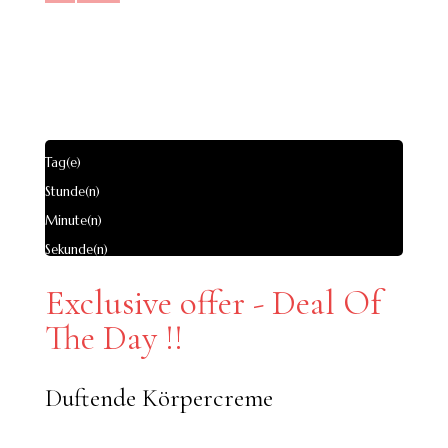
Tag(e)
Stunde(n)
Minute(n)
Sekunde(n)
Exclusive offer - Deal Of
The Day !!
Duftende Körpercreme