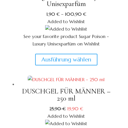
Unisexparfüm
1,90
€
–
100,90
€
Added to Wishlist
See your favorite product Sugar Poison -
Luxury Unisexparfüm on Wishlist
View My Wishlist
Close
Dieses
Ausführung wählen
Produkt
weist
mehrere
Varianten
DUSCHGEL FÜR MÄNNER –
auf.
250 ml
Die
Ursprünglicher
Aktueller
25,90
€
19,90
€
Optionen
Preis
Preis
Added to Wishlist
war:
ist:
können
25,90 €
19,90 €.
auf