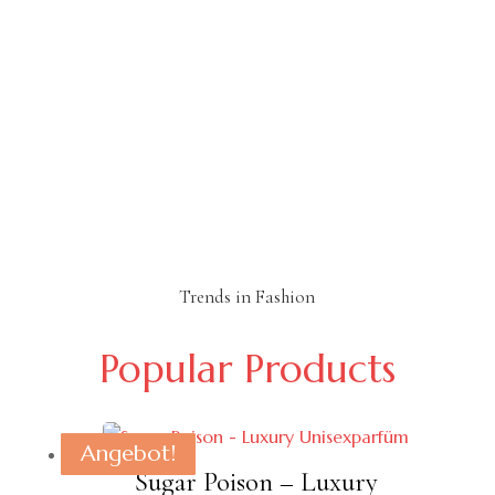
Ernährung
More than 10+ Items
Trends in Fashion
Popular Products
Angebot!
Angebot!
Angebot!
Angebot!
Angebot!
Angebot!
Angebot!
Sugar Poison – Luxury