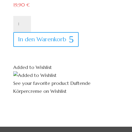
19,90
€
Duftende
Körpercreme
Menge
In den Warenkorb
Already In Wishlist
Add To Wishlist
Added to Wishlist
See your favorite product Duftende
Körpercreme on Wishlist
View My Wishlist
Close