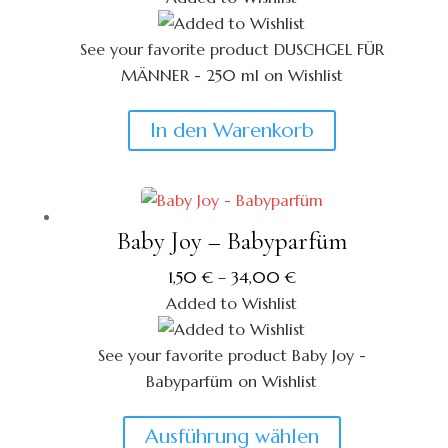
25,90 €
19,90 €.
See your favorite product DUSCHGEL FÜR
MÄNNER - 250 ml on Wishlist
View My Wishlist
Close
In den Warenkorb
Baby Joy – Babyparfüm
1,50
€
–
34,00
€
Added to Wishlist
See your favorite product Baby Joy -
Babyparfüm on Wishlist
View My Wishlist
Close
Dieses
Ausführung wählen